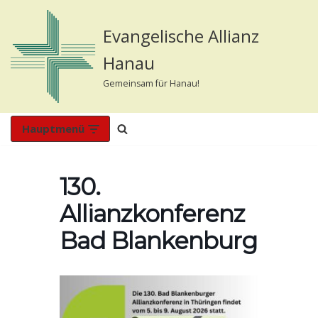
Evangelische Allianz
Zum
Inhalt
Hanau
springen
Gemeinsam für Hanau!
Hauptmenü
130.
Allianzkonferenz
Bad Blankenburg