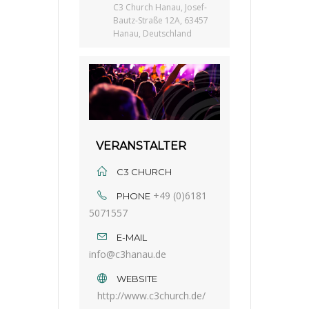
C3 Church Hanau, Josef-
Bautz-Straße 12A, 63457
Hanau, Deutschland
VERANSTALTER
C3 CHURCH
+49 (0)6181
PHONE
5071557
E-MAIL
info@c3hanau.de
WEBSITE
http://www.c3church.de/